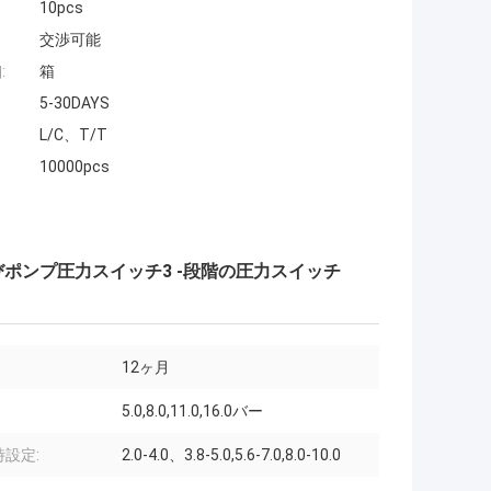
10pcs
交渉可能
:
箱
5-30DAYS
L/C、T/T
10000pcs
圧縮機およびポンプ圧力スイッチ3 -段階の圧力スイッチ
12ヶ月
5.0,8.0,11.0,16.0バー
設定:
2.0-4.0、3.8-5.0,5.6-7.0,8.0-10.0