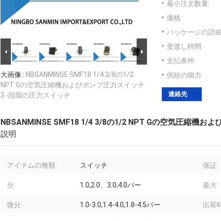
最小注文数量:
価格:
パッケージの詳細
受渡し時間:
支払条件:
大画像 :
NBSANMINSE SMF18 1/4 3/8の1/2
供給の能力:
NPT Gの空気圧縮機およびポンプ圧力スイッチ
連絡先
3 -段階の圧力スイッチ
NBSANMINSE SMF18 1/4 3/8の1/2 NPT Gの空気
説明
アイテムの種類:
スイッチ
保証:
分:
1.0,2.0、3.0,4.0バー
最大:
微分:
1.0-3.0,1.4-4.0,1.8-4.5バー
出荷時