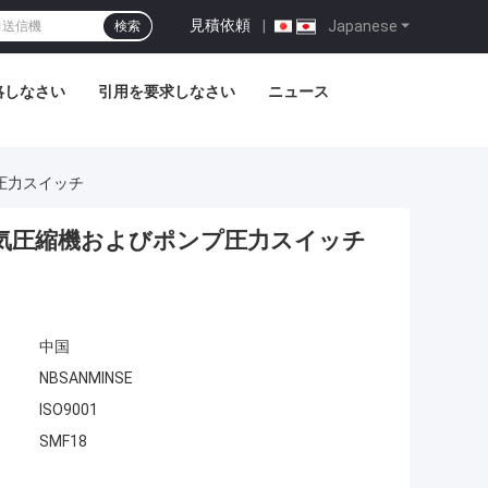
見積依頼
|
Japanese
検索
絡しなさい
引用を要求しなさい
ニュース
階の圧力スイッチ
NPT Gの空気圧縮機およびポンプ圧力スイッチ
中国
NBSANMINSE
ISO9001
SMF18