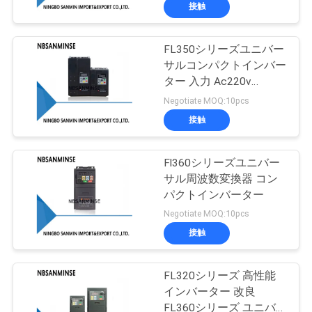
達
接触
に
FL350シリーズユニバー
つ
13
サルコンパクトインバー
い
ター 入力 Ac220v
空気の角度の座席弁
Ac380v 0.4kw-7.5kw
Negotiate MOQ:10pcs
て
接触
工
Fl360シリーズユニバー
サル周波数変換器 コン
場
パクトインバーター
21
旅
Negotiate MOQ:10pcs
空気の空気バイブ
接触
行
レーター
FL320シリーズ 高性能
品
インバーター 改良
FL360シリーズ ユニバ