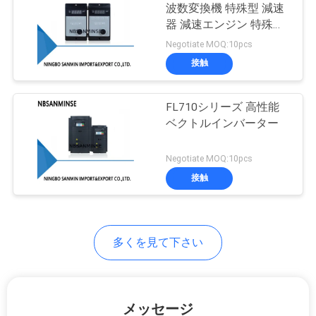
波数変換機 特殊型 減速
い
器 減速エンジン 特殊減
75
速器
Negotiate MOQ:10pcs
空気の空気シリン
接触
ニ
ダー
ュ
FL710シリーズ 高性能
ベクトルインバーター
ー
ス
Negotiate MOQ:10pcs
接触
174
引
空気の空気付属品
用
多くを見て下さい
を
要
メッセージ