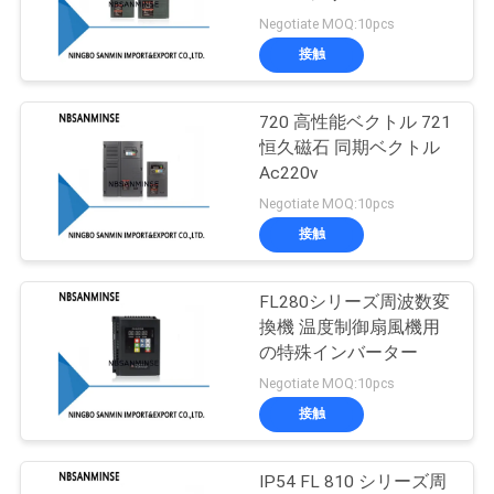
質
ーサル・リドックスベク
Negotiate MOQ:10pcs
トルタイプ
管
接触
38
理
720 高性能ベクトル 721
真鍮の電磁弁
恒久磁石 同期ベクトル
私
Ac220v
Negotiate MOQ:10pcs
達
接触
に
連
FL280シリーズ周波数変
84
換機 温度制御扇風機用
フィルター調整装置
絡
の特殊インバーター
Negotiate MOQ:10pcs
し
ルブリケーター
接触
な
さ
IP54 FL 810 シリーズ周