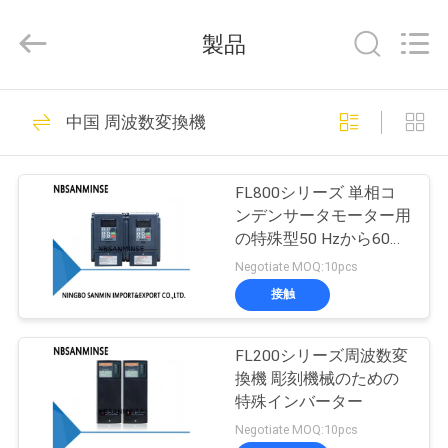
Copyright
©
2017
製品
-
2026
Ningbo
Sanmin
Import
家
574
And
中国 周波数変換機
Export
Co.,Ltd..
All
空気電磁弁
Rights
プ
Reserved.
FL800シリーズ 単相コ
ロ
ンデンサータモーター用
の特殊型50 Hzから60
ダ
Hzのコンバーター
Negotiate MOQ:10pcs
ク
接触
62
ト
FL200シリーズ周波数変
空気の脈拍弁
換機 彫刻機械のための
私
特殊インバーター
Negotiate MOQ:10pcs