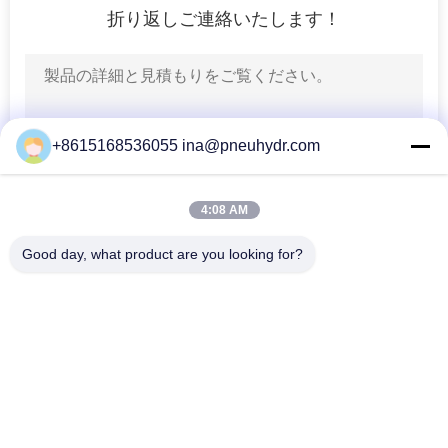
求
折り返しご連絡いたします！
80
し
な
HVACバルブ
さ
+8615168536055 ina@pneuhydr.com
い
4:08 AM
地
81
Good day, what product are you looking for?
図
人気カテゴリ
すべて
液体の圧力計
プ
空気電磁弁
空気の脈拍弁
ラ
空気の空気バイブレ
イ
空気の角度の座席弁
ーター