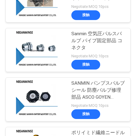
質
ス バッグ フレーム
Negotiate MOQ:10pcs
管
接触
38
理
Sanmin 空気圧パルスバ
真鍮の電磁弁
ルブ パイプ固定部品 コ
私
ネクタ
Negotiate MOQ:10pcs
達
接触
に
連
SANMIN パンプスバルブ
84
シール 防塵バルブ修理
フィルター調整装置
絡
部品 ASCO GOYEN
SBFEC
Negotiate MOQ:10pcs
し
ルブリケーター
接触
な
さ
ポリイミド繊維ニードル