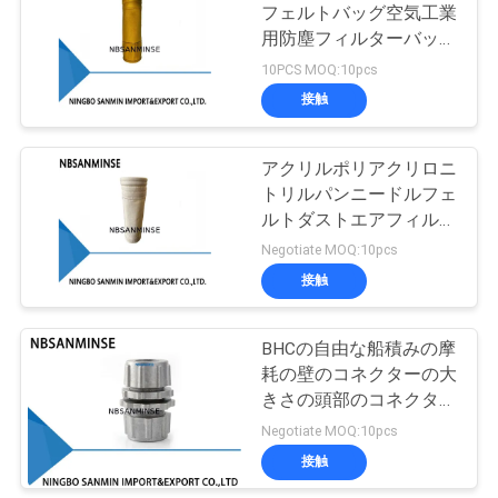
フェルトバッグ空気工業
い
用防塵フィルターバッグ
75
260C 防塵バグハウスフ
10PCS MOQ:10pcs
空気の空気シリン
ィルターバッグ
接触
ニ
ダー
ュ
アクリルポリアクリロニ
トリルパンニードルフェ
ー
ルトダストエアフィルタ
ス
ーバッグ難燃性防塵バグ
Negotiate MOQ:10pcs
ハウスフィルターバッグ
接触
174
引
BHCの自由な船積みの摩
空気の空気付属品
用
耗の壁のコネクターの大
きさの頭部のコネクター
を
のエアー バッグのきれ
Negotiate MOQ:10pcs
要
いなシステムPluse弁の
接触
ダイヤフラム弁