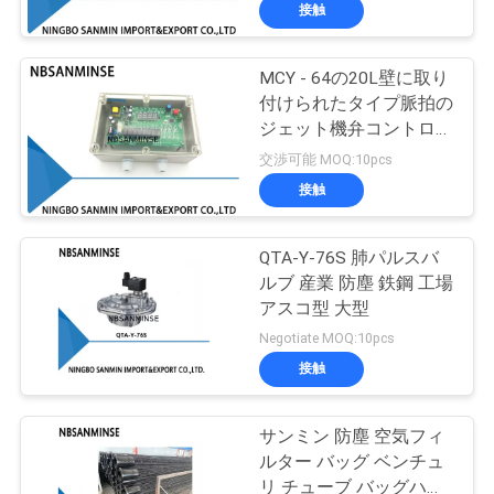
達
の脈拍のジェット機弁
接触
SBFECのタイプ
に
MCY - 64の20L壁に取り
つ
13
付けられたタイプ脈拍の
い
ジェット機弁コントロー
空気の角度の座席弁
ラーPCBのコントローラ
交渉可能 MOQ:10pcs
て
ーの強い妨害対策の働く
接触
機能
工
QTA-Y-76S 肺パルスバ
ルブ 産業 防塵 鉄鋼 工場
場
アスコ型 大型
21
旅
Negotiate MOQ:10pcs
空気の空気バイブ
接触
行
レーター
サンミン 防塵 空気フィ
品
ルター バッグ ベンチュ
リ チューブ バッグハウ