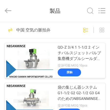
Copyright
©
2017
製品
-
2026
Ningbo
Sanmin
Import
家
574
And
中国 空気の脈拍弁
Export
Co.,Ltd..
All
空気電磁弁
Rights
プ
Reserved.
QD-Z 3/4 1 1-1/2 2 イン
ロ
チパルスジェットバルブ
集塵機ダブルシールダイ
ダ
ヤフラムバルブ SBFEC
交渉可能 MOQ:10pcs
型
ク
接触
62
ト
袋の集じん器システム
空気の脈拍弁
G1-1/2 G2 G2-1/2 G3 G4
私
のためのNBSANMINSE
QD-Yのダイヤフラム弁
交渉可能 MOQ:10pcs