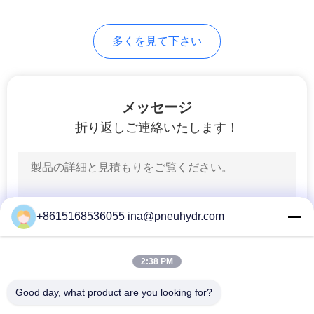
求
80
し
多くを見て下さい
な
HVACバルブ
さ
メッセージ
い
折り返しご連絡いたします！
地
81
図
液体の圧力計
+8615168536055 ina@pneuhydr.com
プ
2:38 PM
ラ
イ
Good day, what product are you looking for?