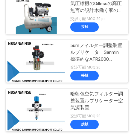
気圧縮機のOillessの高圧
い
無言の設計木働く家の塗
75
布AC220V
交渉可能 MOQ:20 pc
空気の空気シリン
接触
ニ
ダー
ュ
5umフィルター調整装置
ルブリケーターSanmin
ー
標準的なAFR2000
ス
BFR2000 1の単位
交渉可能 MOQ:20
接触
174
引
暗藍色空気フィルター調
空気の空気付属品
用
整装置ルブリケーター空
気源装置
を
交渉可能 MOQ:20
要
接触