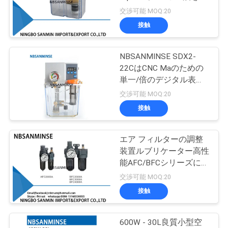
質
すNBSANMINSE SDR5-
交渉可能 MOQ:20
34Zのグリース380ボル
管
接触
ト
38
理
NBSANMINSE SDX2-
真鍮の電磁弁
22CはCNC Maのための
私
単一/倍のデジタル表示
装置が付いているオイル
交渉可能 MOQ:20
達
の潤滑ポンプ ギヤ2リッ
接触
トル3のリットル2 Mpa
に
を薄くします
連
エア フィルターの調整
84
装置ルブリケーター高性
フィルター調整装置
絡
能AFC/BFCシリーズに取
り付けて下さい
交渉可能 MOQ:20
し
ルブリケーター
接触
な
さ
600W - 30L良質小型空