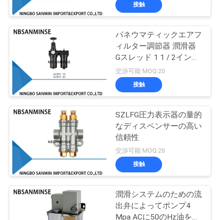
達
接触
に
パネウマティックエアフ
つ
13
ィルター調節器 潤滑器
い
Gスレッド 1 1 / 2インチ
空気の角度の座席弁
2インチ大きな空気調節
交渉可能 MOQ:20
て
器
接触
工
SZLFG圧力表示器の量的
なディスペンサーの高い
場
信頼性
21
旅
交渉可能 MOQ:20
空気の空気バイブ
接触
行
レーター
潤滑システムのための流
品
出弁によってポンプ4
Mpa ACに50のHz油を差