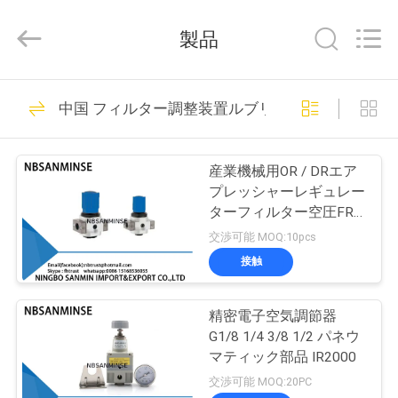
Copyright
©
2017
製品
-
2026
Ningbo
Sanmin
Import
家
574
And
中国 フィルター調整装置ルブリケーター
Export
Co.,Ltd..
All
空気電磁弁
Rights
プ
Reserved.
産業機械用OR / DRエア
ロ
プレッシャーレギュレー
ターフィルター空圧FRL
ダ
ユニット
交渉可能 MOQ:10pcs
ク
接触
62
ト
精密電子空気調節器
空気の脈拍弁
G1/8 1/4 3/8 1/2 パネウ
私
マティック部品 IR2000
交渉可能 MOQ:20PC