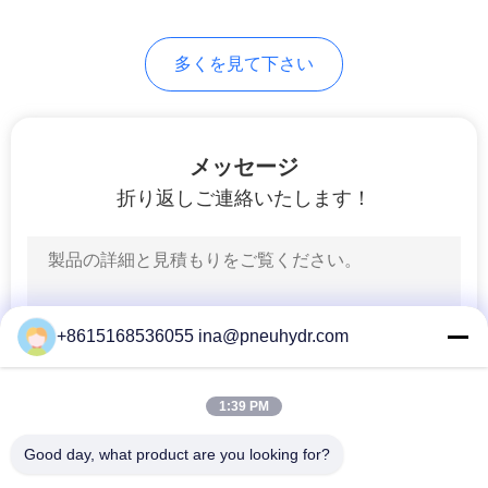
求
80
し
多くを見て下さい
な
HVACバルブ
さ
メッセージ
い
折り返しご連絡いたします！
地
81
図
液体の圧力計
+8615168536055 ina@pneuhydr.com
プ
1:39 PM
ラ
イ
Good day, what product are you looking for?