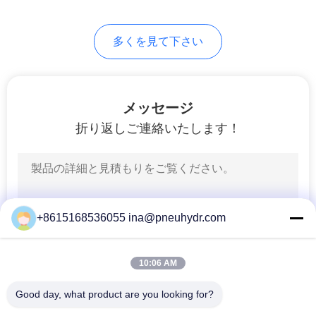
求
80
し
多くを見て下さい
な
HVACバルブ
さ
メッセージ
い
折り返しご連絡いたします！
地
81
図
液体の圧力計
+8615168536055 ina@pneuhydr.com
プ
10:06 AM
ラ
イ
Good day, what product are you looking for?