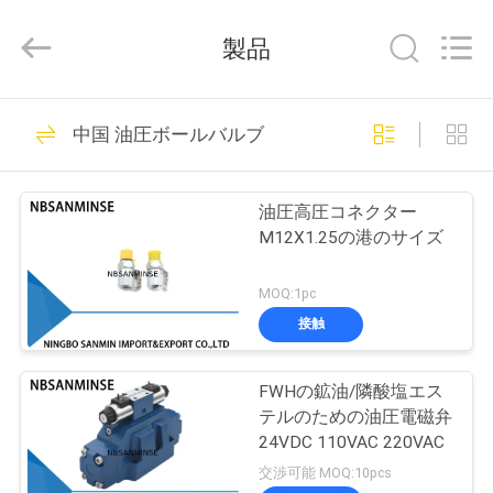
Copyright
©
2017
製品
-
2026
Ningbo
Sanmin
Import
家
574
And
中国 油圧ボールバルブ
Export
Co.,Ltd..
All
空気電磁弁
Rights
プ
Reserved.
油圧高圧コネクター
ロ
M12X1.25の港のサイズ
ダ
MOQ:1pc
ク
接触
62
ト
FWHの鉱油/隣酸塩エス
空気の脈拍弁
テルのための油圧電磁弁
私
24VDC 110VAC 220VAC
交渉可能 MOQ:10pcs