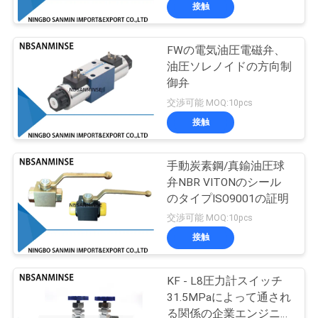
達
接触
に
FWの電気油圧電磁弁、
つ
13
油圧ソレノイドの方向制
い
御弁
空気の角度の座席弁
交渉可能 MOQ:10pcs
て
接触
工
手動炭素鋼/真鍮油圧球
弁NBR VITONのシール
場
のタイプISO9001の証明
21
旅
交渉可能 MOQ:10pcs
空気の空気バイブ
接触
行
レーター
KF - L8圧力計スイッチ
品
31.5MPaによって通され
る関係の企業エンジニア