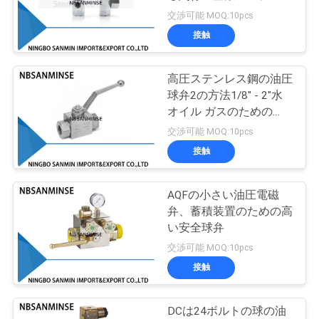
質
の高圧弁
交渉可能 MOQ:10pcs
管
接触
38
理
高圧ステンレス鋼の油圧
真鍮の電磁弁
球弁2の方法1/8" - 2"水
私
オイル ガスのための
KBH MKHシリーズ企業
交渉可能 MOQ:10pcs
達
接触
に
連
AQFの小さい油圧電磁
84
弁、蓄積装置のための高
フィルター調整装置
絡
い安全球弁
交渉可能 MOQ:10pcs
し
ルブリケーター
接触
な
さ
DCは24ボルトの球の油