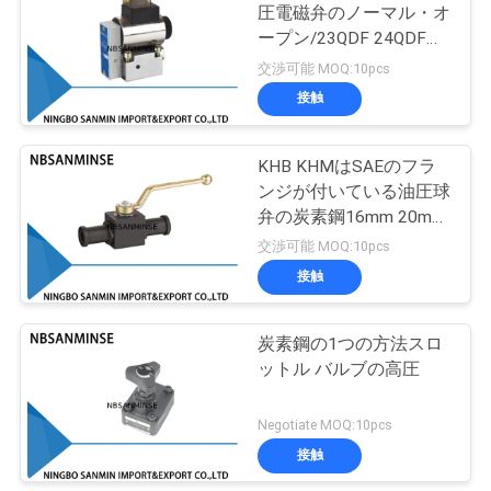
圧電磁弁のノーマル・オ
い
ープン/23QDF 24QDFを
75
閉めました
交渉可能 MOQ:10pcs
空気の空気シリン
接触
ニ
ダー
ュ
KHB KHMはSAEのフラ
ンジが付いている油圧球
ー
弁の炭素鋼16mm 20mm
ス
25mmの直径を止めまし
交渉可能 MOQ:10pcs
た
接触
174
引
炭素鋼の1つの方法スロ
空気の空気付属品
用
ットル バルブの高圧
を
Negotiate MOQ:10pcs
要
接触