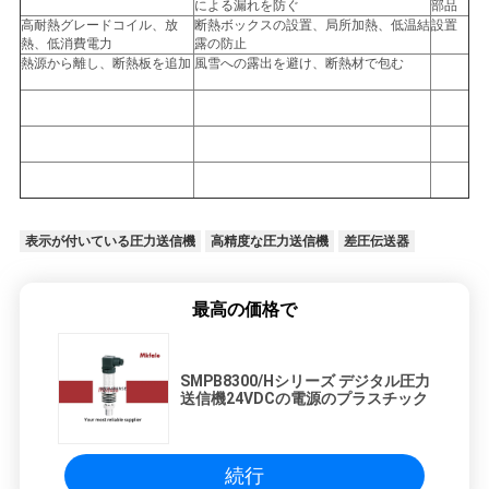
による漏れを防ぐ
部品
高耐熱グレードコイル、放
断熱ボックスの設置、局所加熱、低温結
設置
熱、低消費電力
露の防止
熱源から離し、断熱板を追加
風雪への露出を避け、断熱材で包む
表示が付いている圧力送信機
高精度な圧力送信機
差圧伝送器
最高の価格で
SMPB8300/Hシリーズ デジタル圧力
送信機24VDCの電源のプラスチック
続行