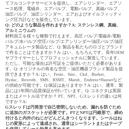
てフルコンテナサービスを提供し、
エアシリンダー、エアソ
ース処理、電磁弁、
エアバルブ、
電動バルブ、
真鍮バルブ、
油圧バルブ、油圧シリンダー、
エアおよびオイル
フィッティ
ング
圧力計
などを販売しています。
Q: どのような製品を作れますか？
A: ステンレス鋼、
真鍮、
アルミニウムの
材料加工を様々な種類で行えます。
高圧
バルブ/電磁弁/電動
バルブ/水バルブ/空圧バルブ/エアシリンダー/油圧バルブ/油圧
アキュムレータ
製品など。
Q: 製品を私たちのロゴとブランド
で作ることはできますか？
A: はい、もちろんです。長年OEM
サプライヤーとしてプロフェッショナルに製造しています。
ただし、可能な場合は許可証をご提供いただく必要がありま
す。
Q: オリジナルの有名な空圧・油圧機器ブランド製品を提
供できますか？
A: はい、Festo、Smc、Ckd、Burket、
Hydac、Rexroth、SMS、RSMT、Marsh、Endress+Hauserなど
の供給が可能です。
Q:
保証はありますか？
A: はい、通常、製
品には1年間の品質保証が付いています。
Q: コネクタは英国
またはメートル法ですか？ PT、NPT、Gスレッドの違いは何
ですか？
A:
Gスレッドは円筒形で自己密閉しないため、漏れを防ぐため
に追加のガスケットが必要です。PTとNPTは円錐形で、締め
付けると内外のねじがどんどんきつくなります。シールはね
じの変形によって達成され、通常はシーラントまたはテープ