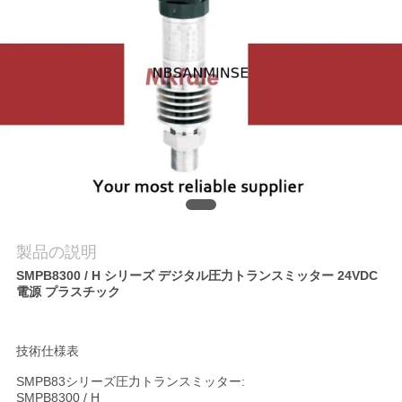
質
管
理
私
達
に
連
製品の説明
SMPB8300 / H シリーズ デジタル圧力トランスミッター 24VDC
絡
電源 プラスチック
し
技術仕様表
な
SMPB83シリーズ圧力トランスミッター:
さ
SMPB8300 / H