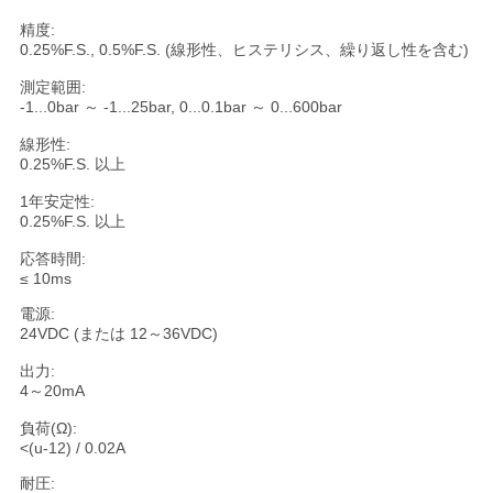
い
精度:
0.25%F.S., 0.5%F.S. (線形性、ヒステリシス、繰り返し性を含む)
測定範囲:
ニ
-1...0bar ～ -1...25bar, 0...0.1bar ～ 0...600bar
線形性:
ュ
0.25%F.S. 以上
ー
1年安定性:
0.25%F.S. 以上
ス
応答時間:
≤ 10ms
引
電源:
24VDC (または 12～36VDC)
用
出力:
4～20mA
を
負荷(Ω):
要
<(u-12) / 0.02A
耐圧: