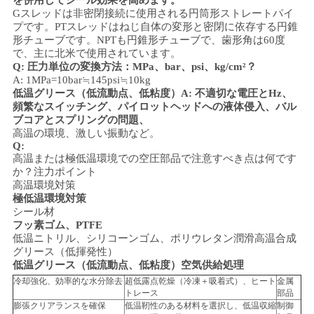
を併用してシール効果を高めます。
Gスレッドは非密閉接続に使用される円筒形ストレートパイ
プです。PTスレッドはねじ自体の変形と密閉に依存する円錐
形チューブです。NPTも円錐形チューブで、歯形角は60度
で、主に北米で使用されています。
Q: 圧力単位の変換方法：MPa、bar、psi、kg/cm²？
A: 1MPa=10bar≒145psi≒10kg
低温グリース（低流動点、低粘度）
A: 不適切な電圧とHz、
頻繁なスイッチング、パイロットヘッドへの液体侵入、バル
ブコアとスプリングの問題、
高温の環境、激しい振動など。
Q:
高温または極低温環境での空圧部品で注意すべき点は何です
か？
注力ポイント
高温環境対策
極低温環境対策
シール材
フッ素ゴム、PTFE
低温ニトリル、シリコーンゴム、ポリウレタン
潤滑
高温合成
グリース（低揮発性）
低温グリース（低流動点、低粘度）
空気供給処理
冷却強化、効率的な水分除去
超低露点乾燥（冷凍＋吸着式）、ヒート
金属
トレース
部品
膨張クリアランスを確保
低温靭性のある材料を選択し、低温収縮
制御