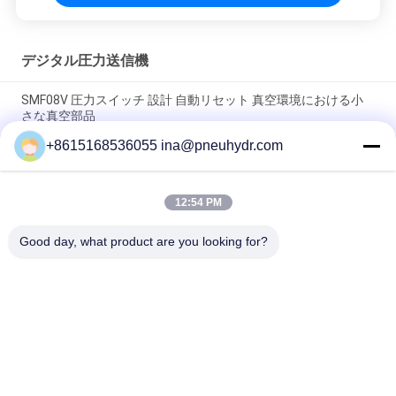
デジタル圧力送信機
SMF08V 圧力スイッチ 設計 自動リセット 真空環境における小
さな真空部品
+8615168536055 ina@pneuhydr.com
SMF08A 1/8 1/4 高圧スイッチ 固定セットポイント 自動リセッ
ト 空気水圧スイッチ NBSANMINSE
12:54 PM
SMF 19 圧力スイッチ 1/4 G NPT T 空気圧縮ポンプのための信頼
性の高い制御スイッチ NBSANMINSE
Good day, what product are you looking for?
人気カテゴリ
すべて
空気電磁弁
空気の脈拍弁
空気の空気バイブレ
空気の角度の座席弁