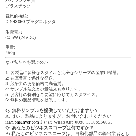
ハウジング材質:
バ
プラスチック
シ
電気的接続:
DIN43650 プラグコネクタ
ー
消費電力:
<0.5W (24VDC)
ポ
重量:
リ
450g
なぜ私たちを選ぶのか
シ
1: 各製品に多様なスタイルと完全なシリーズの産業用機器。
ー
2: 在庫豊富で迅速な発送。
3: 競争力のある価格で高品質。
4: サンプル注文と少量注文も承ります。
5: お客様の特別なご要望に応じてカスタマイズ。
6: 無料の製品情報を提供します。
Q: 無料サンプルを提供していただけますか？
A: はい、
製品によりますが、
お問い合わせください
または WhatsApp 0086 15168536055
ina@pneuhydr.com
Q: あなたのビジネススコープは何ですか？
A: 私たちのビジネススコープは、
自動化部品の輸出業者とし