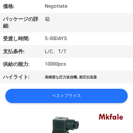
達
Negotiate
価格:
に
パッケージの詳
箱
つ
細:
い
5-30DAYS
受渡し時間:
て
支払条件:
L/C、T/T
10000pcs
供給の能力:
工
,
ハイライト:
場
高精度な圧力送信機
差圧伝送器
旅
ベストプライス
行
品