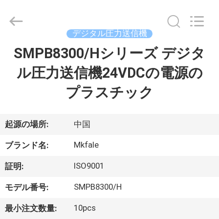
Copyright
©
2017
-
2026
デジタル圧力送信機
Ningbo
Sanmin
Import
SMPB8300/Hシリーズ デジタ
家
And
Export
Co.,Ltd..
ル圧力送信機24VDCの電源の
All
Rights
プ
Reserved.
プラスチック
ロ
ダ
起源の場所:
中国
ク
Mkfale
ブランド名:
ト
ISO9001
証明:
SMPB8300/H
モデル番号:
私
10pcs
最小注文数量: