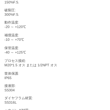
求
150%F.S.
し
破裂圧:
300%F.S.
な
動作温度:
-20 ～ +120℃
さ
補償温度:
い
-10 ～ +70℃
保管温度:
-40 ～ +125℃
地
プロセス接続:
M20*1.5 オス または 1/2NPT オス
図
筐体保護:
IP65
プ
接液部:
SS304
ラ
ダイヤフラム材質:
イ
SS316L