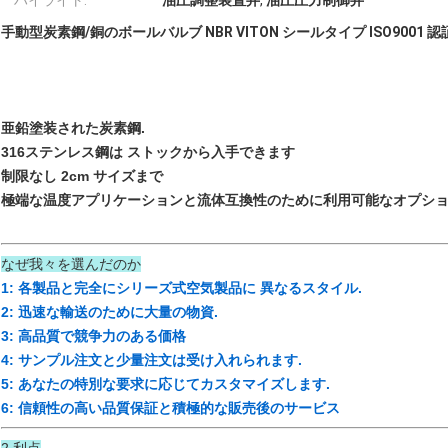
ハイライト:
油圧調整装置弁
,
油圧圧力制御弁
手動型炭素鋼/銅のボールバルブ NBR VITON シールタイプ ISO9001 認
亜鉛塗装された炭素鋼
.
316ステンレス鋼は ストックから入手できます
制限なし 2cm サイズまで
極端な温度アプリケーションと流体互換性のために利用可能なオプシ
なぜ我々を選んだのか
1: 各製品と完全にシリーズ式空気製品に 異なるスタイル.
2: 迅速な輸送のために大量の物資.
3: 高品質で競争力のある価格
4: サンプル注文と少量注文は受け入れられます.
5: あなたの特別な要求に応じてカスタマイズします.
6: 信頼性の高い品質保証と積極的な販売後のサービス