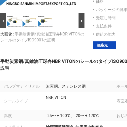
価格:
パッケージの詳細
受渡し時間:
支払条件:
大画像 :
手動炭素鋼/真鍮油圧球弁NBR VITONの
供給の能力:
シールのタイプISO9001の証明
連絡先
手動炭素鋼/真鍮油圧球弁NBR VITONのシールのタイプISO90
説明
バルブマティリアル:
炭素鋼、ステンレス鋼
ボー
NBR,VITON
シールタイプ:
表面処
温度:
-25〜 + 100℃、-20〜 + 170℃
ねじの