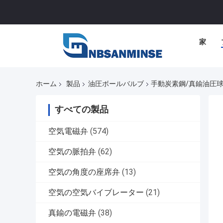
家
ホーム
製品
油圧ボールバルブ
手動炭素鋼/真鍮油圧球弁
すべての製品
空気電磁弁
(574)
空気の脈拍弁
(62)
空気の角度の座席弁
(13)
空気の空気バイブレーター
(21)
真鍮の電磁弁
(38)