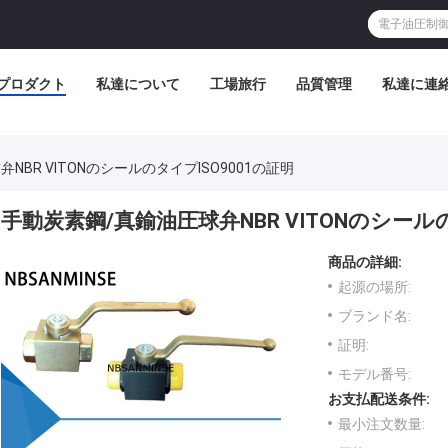
プロダクト
私達について
工場旅行
品質管理
私達に連
NBR VITONのシールのタイプISO9001の証明
手動炭素鋼/真鍮油圧球弁NBR VITONのシールの
商品の詳細:
起源の場所:
ブランド名:
証明:
モデル番号:
お支払配送条件:
最小注文数量: