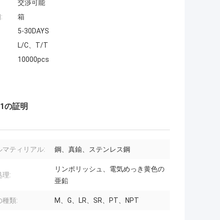
交渉可能
:
箱
5-30DAYS
L/C、T/T
10000pcs
01の証明
ルマティリアル:
鋼、真鍮、ステンレス鋼
リンポリッシュ、電気めっき黄色の
理:
亜鉛
種類:
M、G、LR、SR、PT、NPT