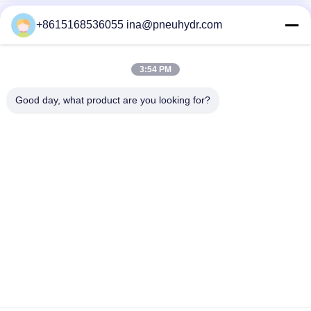
油圧高圧コネクターM12X1.25の港のサイズ
+8615168536055 ina@pneuhydr.com
FWHの鉱油/隣酸塩エステルのための油圧電磁弁24VDC 110VAC
220VAC
3:54 PM
FWの電気油圧電磁弁、油圧ソレノイドの方向制御弁
Good day, what product are you looking for?
人気カテゴリ
すべて
空気電磁弁
空気の脈拍弁
空気の空気バイブレ
空気の角度の座席弁
ーター
フィルター調整装置
真鍮の電磁弁
ルブリケーター
空気の空気シリンダ
空気の空気付属品
ー