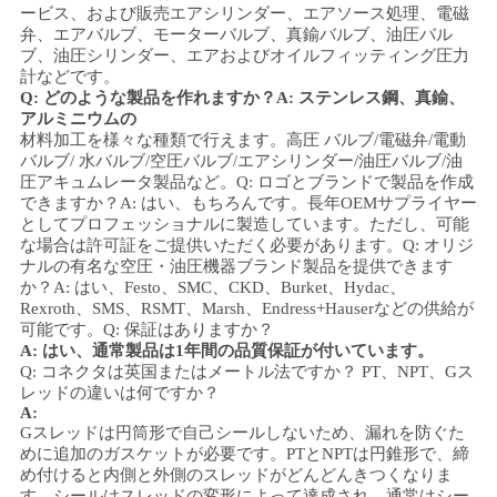
ービス、および販売
エアシリンダー、エアソース処理、電磁
弁、
エアバルブ、
モーターバルブ、
真鍮バルブ、油圧バル
ブ、油圧シリンダー、
エアおよびオイル
フィッティング
圧力
計
などです。
Q: どのような製品を作れますか？
A: ステンレス鋼、
真鍮、
アルミニウムの
材料加工を様々な種類で行えます。
高圧
バルブ/電磁弁/電動
バルブ/
水バルブ/
空圧バルブ
/エアシリンダー
/油圧バルブ/油
圧アキュムレータ
製品など。
Q: ロゴとブランドで製品を作成
できますか？
A: はい、もちろんです。長年OEMサプライヤー
としてプロフェッショナルに製造しています。ただし、可能
な場合は許可証をご提供いただく必要があります。
Q: オリジ
ナルの有名な空圧・油圧機器ブランド製品を提供できます
か？
A: はい、Festo、SMC、CKD、Burket、Hydac、
Rexroth、SMS、RSMT、Marsh、Endress+Hauserなどの供給が
可能です。
Q: 保証はありますか？
A: はい、通常製品は1年間の品質保証が付いています。
Q: コネクタは英国またはメートル法ですか？ PT、NPT、Gス
レッドの違いは何ですか？
A:
Gスレッドは円筒形で自己シールしないため、漏れを防ぐた
めに追加のガスケットが必要です。PTとNPTは円錐形で、締
め付けると内側と外側のスレッドがどんどんきつくなりま
す。シールはスレッドの変形によって達成され、通常はシー