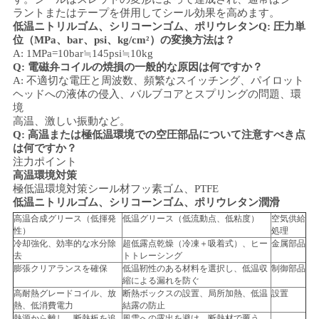
ラントまたはテープを併用してシール効果を高めます。
低温ニトリルゴム、シリコーンゴム、ポリウレタン
Q: 圧力単
位（MPa、bar、psi、kg/cm²）の変換方法は？
A: 1MPa=10bar≒145psi≒10kg
Q: 電磁弁コイルの焼損の一般的な原因は何ですか？
A: 不適切な電圧と周波数、頻繁なスイッチング、パイロット
ヘッドへの液体の侵入、バルブコアとスプリングの問題、
環
境
高温、激しい振動など。
Q: 高温または極低温環境での空圧部品について注意すべき点
は何ですか？
注力ポイント
高温環境対策
極低温環境対策
シール材
フッ素ゴム、PTFE
低温ニトリルゴム、シリコーンゴム、ポリウレタン
潤滑
高温合成グリース（低揮発
低温グリース（低流動点、低粘度）
空気供給
性）
処理
冷却強化、効率的な水分除
超低露点乾燥（冷凍＋吸着式）、ヒー
金属部品
去
トトレーシング
膨張クリアランスを確保
低温靭性のある材料を選択し、低温収
制御部品
縮による漏れを防ぐ
高耐熱グレードコイル、放
断熱ボックスの設置、局所加熱、低温
設置
熱、低消費電力
結露の防止
熱源から離し、断熱板を追
風雪への露出を避け、断熱材で覆う