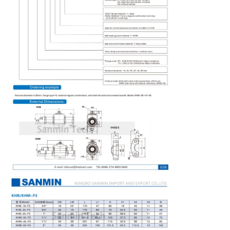
バ
シ
ー
ポ
リ
シ
ー