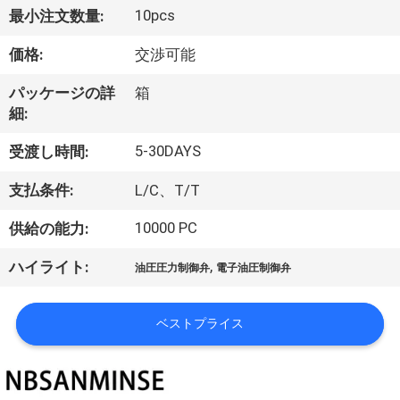
達
10pcs
最小注文数量:
に
価格:
交渉可能
つ
パッケージの詳
箱
い
細:
て
5-30DAYS
受渡し時間:
支払条件:
L/C、T/T
工
10000 PC
供給の能力:
場
,
ハイライト:
旅
油圧圧力制御弁
電子油圧制御弁
行
ベストプライス
品