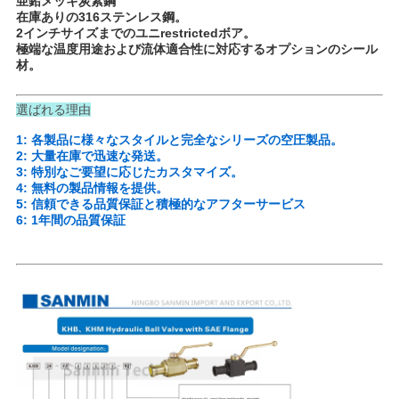
求
亜鉛メッキ炭素鋼
在庫ありの316ステンレス鋼。
し
2インチサイズまでのユニrestrictedボア。
極端な温度用途および流体適合性に対応するオプションのシール
材。
な
さ
選ばれる理由
い
1: 各製品に様々なスタイルと完全なシリーズの空圧製品。
2: 大量在庫で迅速な発送。
3: 特別なご要望に応じたカスタマイズ。
4: 無料の製品情報を提供。
地
5: 信頼できる品質保証と積極的なアフターサービス
6: 1年間の品質保証
図
プ
ラ
イ