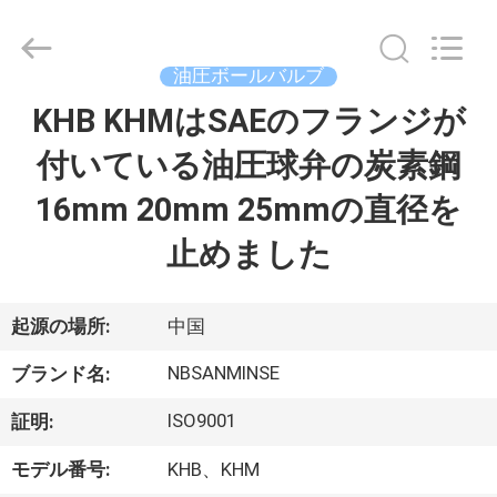
Copyright
©
2017
-
2026
油圧ボールバルブ
Ningbo
Sanmin
Import
KHB KHMはSAEのフランジが
家
And
Export
Co.,Ltd..
付いている油圧球弁の炭素鋼
All
Rights
プ
Reserved.
16mm 20mm 25mmの直径を
ロ
止めました
ダ
ク
起源の場所:
中国
ト
NBSANMINSE
ブランド名:
ISO9001
証明:
私
モデル番号:
KHB、KHM