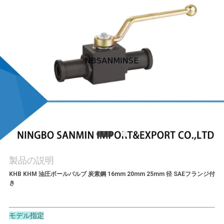
質
管
理
私
達
に
連
絡
製品の説明
KHB KHM 油圧ボールバルブ 炭素鋼 16mm 20mm 25mm 径 SAEフランジ付
し
き
な
モデル指定
さ