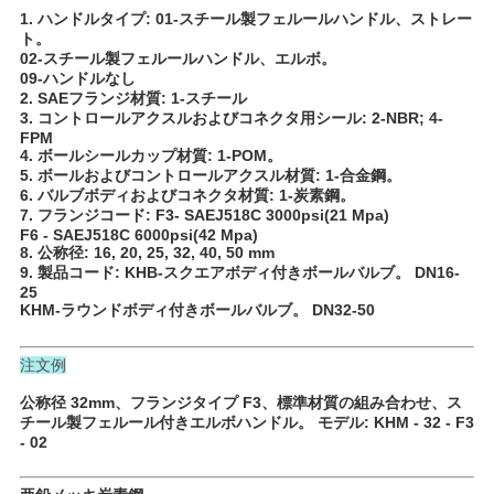
1. ハンドルタイプ: 01-スチール製フェルールハンドル、ストレー
い
ト。
02-スチール製フェルールハンドル、エルボ。
09-ハンドルなし
2. SAEフランジ材質: 1-スチール
ニ
3. コントロールアクスルおよびコネクタ用シール: 2-NBR; 4-
FPM
ュ
4. ボールシールカップ材質: 1-POM。
5. ボールおよびコントロールアクスル材質: 1-合金鋼。
ー
6. バルブボディおよびコネクタ材質: 1-炭素鋼。
7. フランジコード: F3- SAEJ518C 3000psi(21 Mpa)
F6 - SAEJ518C 6000psi(42 Mpa)
ス
8. 公称径: 16, 20, 25, 32, 40, 50 mm
9. 製品コード: KHB-スクエアボディ付きボールバルブ。 DN16-
25
KHM-ラウンドボディ付きボールバルブ。 DN32-50
引
用
注文例
を
公称径 32mm、フランジタイプ F3、標準材質の組み合わせ、ス
チール製フェルール付きエルボハンドル。 モデル: KHM - 32 - F3
- 02
要