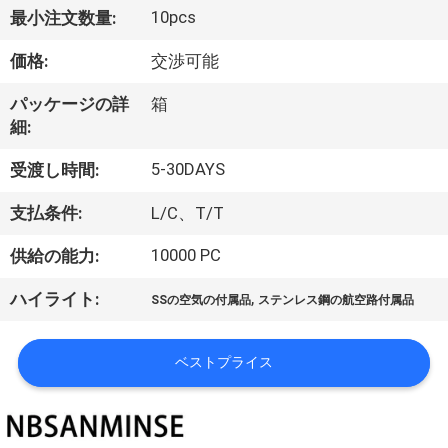
達
10pcs
最小注文数量:
に
価格:
交渉可能
つ
パッケージの詳
箱
い
細:
て
5-30DAYS
受渡し時間:
支払条件:
L/C、T/T
工
10000 PC
供給の能力:
場
,
ハイライト:
旅
SSの空気の付属品
ステンレス鋼の航空路付属品
行
ベストプライス
品