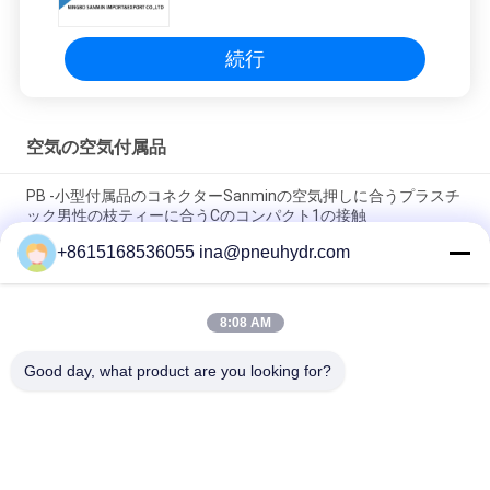
続行
空気の空気付属品
PB -小型付属品のコネクターSanminの空気押しに合うプラスチ
ック男性の枝ティーに合うCのコンパクト1の接触
+8615168536055 ina@pneuhydr.com
NBSANMINSE Cのタイプ空気の空気付属品のマフラーのスロッ
トル バルブの空気の真鍮の消音装置
8:08 AM
Rcの糸KFのめっきされるよく素晴らしいニッケルと真鍮空気の
空気付属品
Good day, what product are you looking for?
人気カテゴリ
すべて
空気電磁弁
空気の脈拍弁