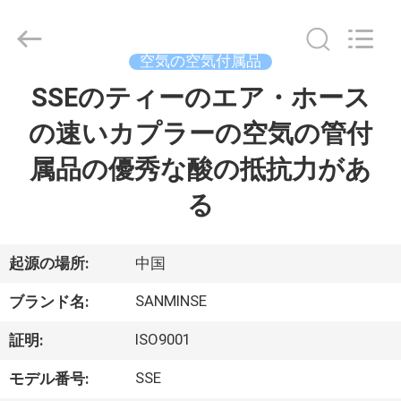
Copyright
©
2017
-
2026
空気の空気付属品
Ningbo
Sanmin
Import
SSEのティーのエア・ホース
家
And
Export
Co.,Ltd..
の速いカプラーの空気の管付
All
Rights
プ
Reserved.
属品の優秀な酸の抵抗力があ
ロ
る
ダ
ク
起源の場所:
中国
ト
SANMINSE
ブランド名:
ISO9001
証明:
私
SSE
モデル番号: