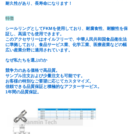
求
耐久性があり、長寿命になります！
し
特徴
な
シールリングとしてFKMを使用しており、耐腐食性、耐酸性を保
証し、高温でも使用できます。
さ
このアクセサリーはオイルフリーで、中華人民共和国食品衛生法
に準拠しており、食品サービス業、化学工業、医療産業などの幅
い
広い産業分野に適用されています。
なぜ私たちを選ぶのか
地
競争力のある価格で高品質。
サンプル注文および少量注文も可能です。
図
お客様の特別なご要望に応じてカスタマイズ。
信頼できる品質保証と積極的なアフターサービス。
1年間の品質保証。
プ
ラ
イ