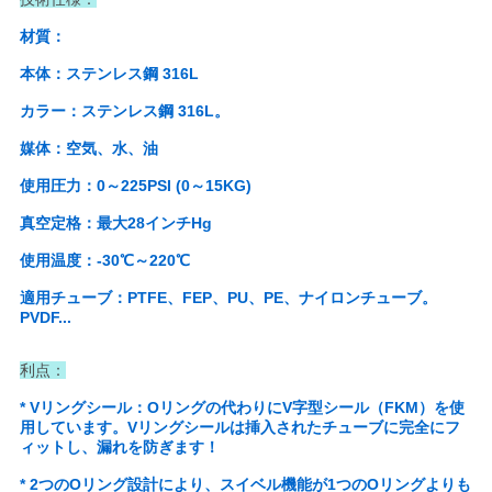
い
材質：
本体：ステンレス鋼 316L
ニ
カラー：ステンレス鋼 316L。
ュ
媒体：空気、水、油
使用圧力：0～225PSI (0～15KG)
ー
真空定格：最大28インチHg
ス
使用温度：-30℃～220℃
適用チューブ：PTFE、FEP、PU、PE、ナイロンチューブ。
引
PVDF...
用
利点：
を
* Vリングシール：Oリングの代わりにV字型シール（FKM）を使
用しています。Vリングシールは挿入されたチューブに完全にフ
要
ィットし、漏れを防ぎます！
* 2つのOリング設計により、スイベル機能が1つのOリングよりも