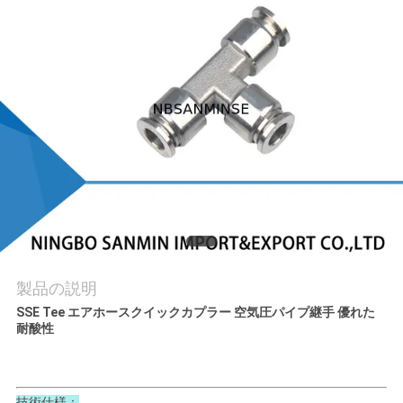
質
管
理
私
達
に
連
絡
製品の説明
SSE Tee エアホースクイックカプラー 空気圧パイプ継手 優れた
し
耐酸性
な
さ
技術仕様：