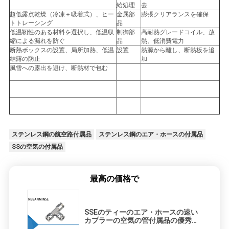
給処理
去
超低露点乾燥（冷凍＋吸着式）、ヒー
金属部
膨張クリアランスを確保
トトレーシング
品
低温靭性のある材料を選択し、低温収
制御部
高耐熱グレードコイル、放
縮による漏れを防ぐ
品
熱、低消費電力
断熱ボックスの設置、局所加熱、低温
設置
熱源から離し、断熱板を追
結露の防止
加
風雪への露出を避け、断熱材で包む
ステンレス鋼の航空路付属品
ステンレス鋼のエア・ホースの付属品
SSの空気の付属品
最高の価格で
SSEのティーのエア・ホースの速い
カプラーの空気の管付属品の優秀な
酸の抵抗力がある