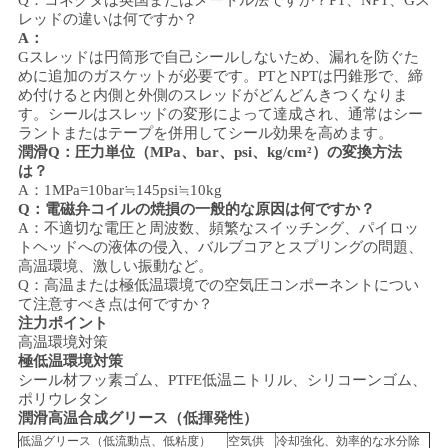
Q：コネクタは英国またはメートル法ですか？PT、NPT、Gス
レッドの違いは何ですか？
A：
Gスレッドは円筒形で自己シールしないため、漏れを防ぐた
めに追加のガスケットが必要です。PTとNPTは円錐形で、締
め付けると内側と外側のスレッドがどんどんきつくなりま
す。シールはスレッドの変形によって達成され、通常はシー
ラントまたはテープを併用してシール効果を高めます。
潤滑
Q：圧力単位（MPa、bar、psi、kg/cm²）の変換方法
は？
A：1MPa=10bar≒145psi≒10kg
Q：電磁弁コイルの焼損の一般的な原因は何ですか？
A：不適切な電圧と周波数、頻繁なスイッチング、パイロッ
トヘッドへの液体の侵入、バルブコアとスプリングの問題、
高温環境、激しい振動など。
Q：高温または極低温環境での空気圧コンポーネントについ
て注意すべき点は何ですか？
注力ポイント
高温環境対策
極低温環境対策
シール材
フッ素ゴム、PTFE
低温ニトリル、シリコーンゴム、
ポリウレタン
潤滑
高温合成グリース（低揮発性）
低温グリース（低流動点、低粘度）
空気供
冷却強化、効率的な水分除