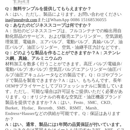
バ
Q：無料サンプルを提供してもらえますか？
シ
A：はい、
ただし、製品によります。
お問い合わせください
またはWhatsApp 0086 15168536055
ina@pneuhydr.com
Q：あなたのビジネススコープは何ですか？
ー
A：当社のビジネススコープは、
フルコンテナでの輸出用自
動化部品のサービス、および販売
エアシリンダー、空気源処
ポ
理装置、電磁弁、
エアバルブ、
電動バルブ、
真鍮バルブ、油
圧バルブ、油圧シリンダー、
空気・油
継手
圧力計
などです。
リ
Q：どのような製品を作ることができますか？
A：ステンレ
ス鋼、
真鍮、アルミニウムの
シ
材料加工を数多く行うことができます。
高圧
バルブ/電磁弁/
電動バルブ/
水バルブ/
空気圧バルブ
/エアシリンダー
/油圧バ
ー
ルブ/油圧アキュムレータ
などの製品です。
Q：ロゴやブラン
ドで製品を製造できますか？
A：はい、もちろんです。長年
OEMサプライヤーとしてプロフェッショナルに製造していま
す。ただし、可能な場合は許可証をご提供いただく必要があ
ります。
Q：オリジナルの有名な空気圧・油圧機器ブランド
製品を提供できますか？
A：はい、Festo、SMC、CKD、
Burket、Hydac、Rexroth、SMS、RSMT、Marsh、
Endress+Hauserなどの供給が可能です。
Q：保証はあります
か？
A：はい、通常、製品には1年間の品質保証が付いています。