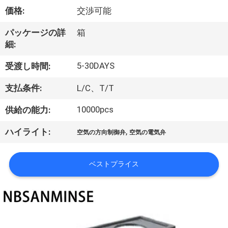
達
価格:
交渉可能
に
パッケージの詳
箱
つ
細:
い
5-30DAYS
受渡し時間:
て
支払条件:
L/C、T/T
10000pcs
供給の能力:
工
,
ハイライト:
場
空気の方向制御弁
空気の電気弁
旅
ベストプライス
行
品