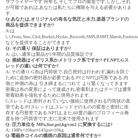
サプライヤーです.何年も,そしてプロの製造です.しかし,それ
が可能であれば,あなたは私たちに権限を与える必要がありま
す.
Q:あなたは,オリジナルの有名な気圧と水力,楽器ブランドの
商品を提供できますか?
A:は
い,Festo,Smc,Ckd,Burket,Hydac,Rexroth,SMS,RSMT,Marsh,Endres
などを提供することができます
Q: その通り
保証はありますか?
A: はい,通常は製品が1年間の品質保証です.
Q: 接続器はイギリス系かメトリック系ですか? PT,NPT,Gス
レッドの違いは何ですか?
A: その通り
G糸は円筒状で,自己密封は行われず,漏れを防ぐ
ために追加の密封器が必要である.PTとNPTは円形である.内
側と外側の糸は 引き締まるにつれて より緊くなってきます
密着は糸の変形によって達成され,密着剤またはテープは通常
密着効果を強化するために併用されます.
Gスレッドは,密封されていない接続に使用される円筒状の直
管である.PTスレッドは,スレッドそのものの変形と密封に依
存する円形管である.NPTは,また,60度の歯のプロフィール角
度を持つ円筒管です,主に北米で使用されます
Q: 圧力単位を MPa,bar,psi,kg/cm2 に変換するには?
A: 1MPa=10bar≈145psi≈10kg
Q:電磁弁コイルの燃焼の原因は通常何ですか?