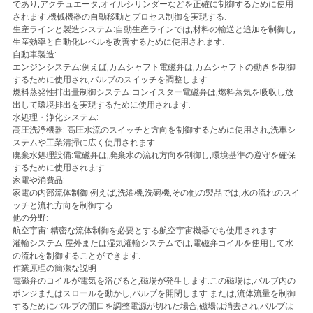
求
であり,アクチュエータ,オイルシリンダーなどを正確に制御するために使用
されます.機械機器の自動移動とプロセス制御を実現する.
し
生産ラインと製造システム:自動生産ラインでは,材料の輸送と追加を制御し,
生産効率と自動化レベルを改善するために使用されます.
な
自動車製造:
エンジンシステム:例えば,カムシャフト電磁弁は,カムシャフトの動きを制御
するために使用され,バルブのスイッチを調整します.
さ
燃料蒸発性排出量制御システム:コンイスター電磁弁は,燃料蒸気を吸収し放
出して環境排出を実現するために使用されます.
い
水処理・浄化システム:
高圧洗浄機器: 高圧水流のスイッチと方向を制御するために使用され,洗車シ
ステムや工業清掃に広く使用されます.
廃棄水処理設備:電磁弁は,廃棄水の流れ方向を制御し,環境基準の遵守を確保
地
するために使用されます.
家電や消費品:
図
家電の内部流体制御:例えば,洗濯機,洗碗機,その他の製品では,水の流れのスイ
ッチと流れ方向を制御する.
他の分野:
航空宇宙: 精密な流体制御を必要とする航空宇宙機器でも使用されます.
プ
灌輸システム:屋外または湿気灌輸システムでは,電磁弁コイルを使用して水
の流れを制御することができます.
ラ
作業原理の簡潔な説明
電磁弁のコイルが電気を浴びると,磁場が発生します.この磁場は,バルブ内の
イ
ポンジまたはスロールを動かし,バルブを開閉します.または,流体流量を制御
するためにバルブの開口を調整電源が切れた場合,磁場は消去され,バルブは