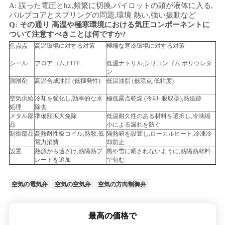
A: 誤った電圧とhz,頻繁に切換,パイロットの頭が液体に入る,
バルブコアとスプリングの問題,
環境
熱い,強い振動など
Q: その通り
高温や極寒環境における気圧コンポーネントに
ついて注意すべきことは何ですか?
焦点点
高温環境に対する対策
極端な寒冷環境に対する対策
シール
フロアゴム,PTFE
低温ナトリル,シリコンゴム,ポリウレタ
ン
潤滑剤
高温合成油脂 (低揮発性)
低温油脂 (低流点,低粘度)
空気供給
冷却を強化し,効率的な水
極低露点乾燥 (冷却+吸収型),熱追跡
処理
除去
メタル部
準備額拡大免除
低温耐久性のある材料を選択し,冷凍縮
品
小による漏れを防ぐ
制御部品
高熱耐性級コイル,熱散,低
隔熱箱を設置し,ローカルヒート,冷凍冷
電力消費
却防止
設置
熱源から遠ざけ,熱隔熱プ
風や雪に晒されないように,熱隔熱材料
レートを追加
で包む
空気の電気弁
空気の空気弁
空気の方向制御弁
最高の価格で