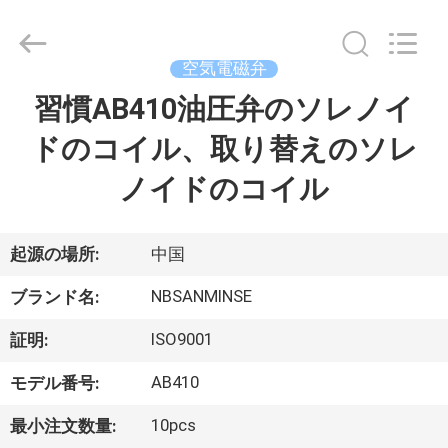
Copyright
©
2017
-
2026
空気電磁弁
Ningbo
Sanmin
Import
習慣AB410油圧弁のソレノイ
家
And
Export
Co.,Ltd..
ドのコイル、取り替えのソレ
All
Rights
プ
Reserved.
ノイドのコイル
ロ
ダ
起源の場所:
中国
ク
NBSANMINSE
ブランド名:
ト
ISO9001
証明:
AB410
モデル番号:
私
10pcs
最小注文数量: