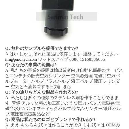
Q: 無料のサンプルを提供できますか?
A:はい
しかし,それは製品に依存します.
連絡してください.
ワットスアップ 0086 15168536055
ina@pneuhydr.com
Q: あなたの事業の範囲は?
A: 私たちの事業の範囲は
輸出業者向け自動化部品のサービス
とコンテナの販売
空気シリンダー 空気源処理 電磁弁
空気バ
ルブ
モーターバルブ
ブラスバルブ 液圧バルブ 液圧シリンダ
ー
空気と石油
装着する
圧力計
ほら
Q: その通り
W
どんな製品を作れるの?
A: 私たちは多くの種類のステンレス鋼を作ることができま
す
,
青銅,アルミ
材料の加工
高いような
圧力
バルブ/電磁弁/電
磁弁
水弁/
パンネマティックバルブ
/
空気シリンダー
/液圧バル
ブ/液圧蓄電器
製品など
Q: 商品は私たちのロゴとブランドで作れるか?
A: ええ,もちろん,我々は作ることができます.我々は OEMの