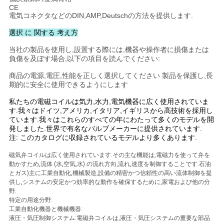
CE
い
電気コネクタなどのDIN,AMP,Deutschの方法を提供します.
選択 に 関する 考え方
ニ
当社の製品を使用し,設置する際には,機器や操作者に損傷または
負傷を及ぼす場合,以下の項目を読んでください:
ュ
商品の電源,電圧,性能を正しく選択してください 製品を保護し,長
期的に安全に使用できるようにします
ー
私たちの電磁コイルは気力,水力,電気機器に広く使用されていま
ス
す.我々はドイツ,アメリカ,イタリア,イギリスから高技術を採用し
ています.我々はこれらのすべての年にわたって多くのモデルを開
発しました.世界で有名なバルブメーカーに提供されています.
注: このカタログに収録されているモデルより多くあります.
引
磁気弁コイルは広く使用されています.その主な機能は,電磁力を使って弁を
用
動かすため,流体 (水,空気,水) の流れ方向,流れ,速度を制御することです.石油
とガス)主に工業自動化,機械製造,設備の精密かつ信頼性の高い流体制御を提
を
供し,システムの安定かつ効率的な動作を確保するために,家電および他の分
野.
特定の用途分野:
要
工業自動化機器と機械機器:
液圧・気圧制御システム:電磁弁コイルは,液圧・気圧システムの重要な部品