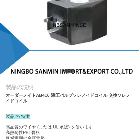
質
管
理
私
達
に
連
製品の説明
オーダーメイドAB410 液圧バルブソレノイドコイル 交換ソレノ
絡
イドコイル
し
製品 の 特徴
な
高品質のワイヤ (または UL 承認) を使います
高熱耐性PBT骨格
さ
低炭素鋼の金属骨格