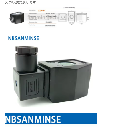
バ
元の状態に戻ります.
シ
ー
ポ
リ
シ
ー