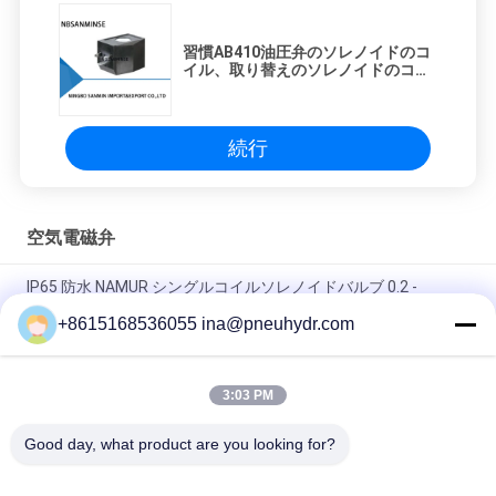
習慣AB410油圧弁のソレノイドのコ
イル、取り替えのソレノイドのコイ
ル
続行
空気電磁弁
IP65 防水 NAMUR シングルコイルソレノイドバルブ 0.2 -
1.0Mpa 60°C NBR PURシール
+8615168536055 ina@pneuhydr.com
FV-L10 インライン 5方電磁弁 M7
3:03 PM
DOOSの鉛-タイプ シリーズ電磁弁のコイルDC24V DC 29Wの脈
拍弁のコイル
Good day, what product are you looking for?
人気カテゴリ
すべて