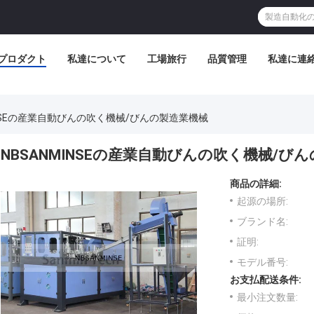
プロダクト
私達について
工場旅行
品質管理
私達に連
INSEの産業自動びんの吹く機械/びんの製造業機械
NBSANMINSEの産業自動びんの吹く機械/び
商品の詳細:
起源の場所:
ブランド名:
証明:
モデル番号:
お支払配送条件:
最小注文数量: