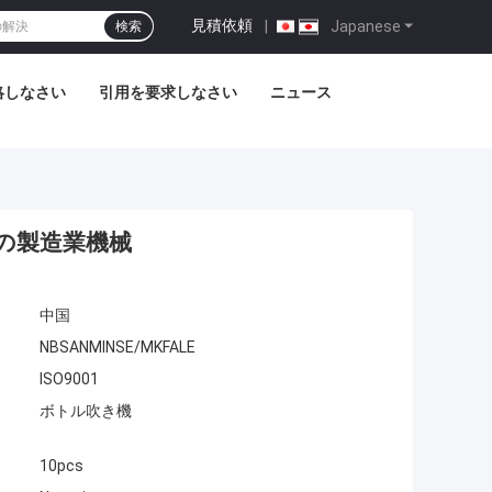
見積依頼
|
Japanese
検索
絡しなさい
引用を要求しなさい
ニュース
んの製造業機械
中国
NBSANMINSE/MKFALE
ISO9001
ボトル吹き機
10pcs