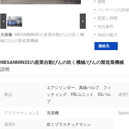
価格:
パッケージの詳細
受渡し時間:
支払条件:
大画像 :
NBSANMINSEの産業自動びんの吹く機
供給の能力:
械/びんの製造業機械
連絡先
NBSANMINSEの産業自動びんの吹く機械/びんの製造業機械
説明
エアシリンダー、真鍮バルブ、フィ
製品:
ッティング、FRLユニット、SSバル
適用1
ブ
アプリケーション2:
充填機
Appli
適用4:
吹くプラスチックマシン