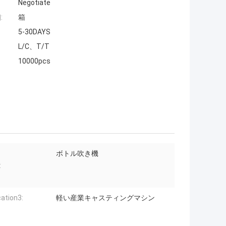
Negotiate
:
箱
5-30DAYS
L/C、T/T
10000pcs
ボトル吹き機
:
cation3:
軽い産業キャスティングマシン