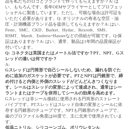
品を私たちのロゴとブランドで作ってもらえますか？
A: は
バ
い、もちろんです。長年OEMサプライヤーとしてプロフェッ
ショナルに製造しています。ただし、可能な場合は許可証を
シ
いただく必要があります。
Q: オリジナルの有名な空圧・油
圧・計測機器ブランド品を提供してもらえますか？
A: はい、
ー
Festo、SMC、CKD、Burket、Hydac、Rexroth、SMS、
RSMT、Marsh、Endress+Hauserなどの供給が可能です。
Q:
保
ポ
証はありますか？
A: はい、通常、製品は1年間の品質保証が
付いています。
リ
Q: コネクタは英国またはメートル法ですか？PT、NPT、Gス
レッドの違いは何ですか？
シ
A:
Gスレッドは円筒形で自己シールしないため、漏れを防ぐた
ー
めに追加のガスケットが必要です。PTとNPTは円錐形で、締
め付けると内側と外側のスレッドがどんどんきつくなりま
す。シールはスレッドの変形によって達成され、通常はシー
ラントまたはテープを併用してシールの効果を高めます。
Gスレッドは非シール接続に使用される円筒形のストレート
パイプです。PTスレッドはスレッド自体の変形とシールに依
存する円錐形のチューブです。NPTも円錐形のチューブで、
歯のプロファイル角度は60度で、主に北米で使用されていま
す。
低温ニトリル、シリコーンゴム、ポリウレタン
A: