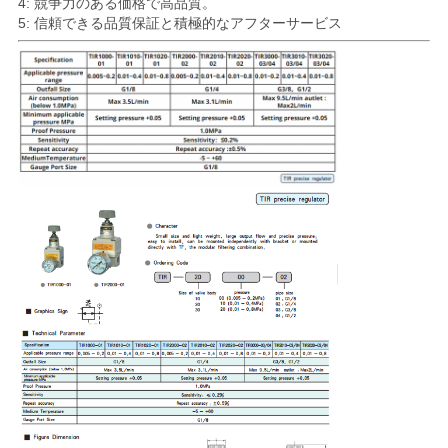
4: 競争力のある価格で高品質。
5: 信頼できる品質保証と積極的なアフターサービス
い
ニ
ュ
ー
ス
引
用
を
要