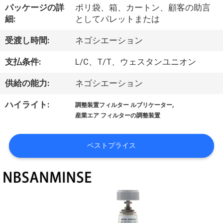
達
パッケージの詳
ポリ袋、箱、カートン、顧客の助言
に
細:
としてパレットまたは
つ
受渡し時間:
ネゴシエーション
い
支払条件:
L/C、T/T、ウェスタンユニオン
て
供給の能力:
ネゴシエーション
,
ハイライト:
調整装置フィルター ルブリケーター
工
産業エア フィルターの調整装置
場
ベストプライス
旅
行
品