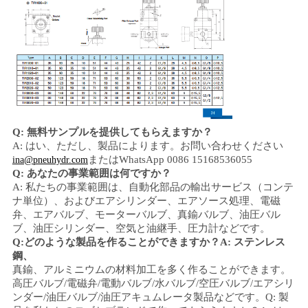
求
し
な
さ
い
Q: 無料サンプルを提供してもらえますか？
A: はい、
ただし、製品によります。
お問い合わせください
地
またはWhatsApp 0086 15168536055
ina@pneuhydr.com
Q: あなたの事業範囲は何ですか？
図
A: 私たちの事業範囲は、
自動化部品の輸出サービス（コンテ
ナ単位）、および
エアシリンダー、エアソース処理、電磁
弁、
エアバルブ、
モーターバルブ、
真鍮バルブ、油圧バル
ブ、油圧シリンダー、
空気と油
継手
、圧力計
などです。
プ
Q:
どのような製品を作ることができますか？
A: ステンレス
鋼、
ラ
真鍮、アルミニウム
の材料加工を多く作ることができます。
高
圧
バルブ/電磁弁/電動バルブ/水バルブ/空圧バルブ/エアシリ
イ
ンダー/油圧バルブ/油圧アキュムレータ
製品などです。
Q: 製