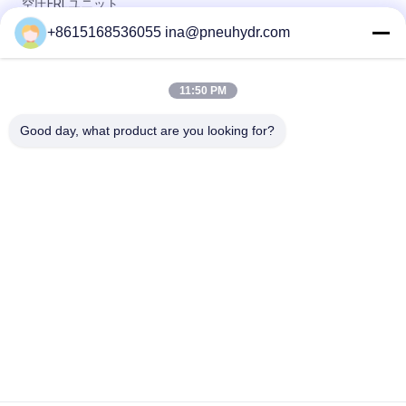
空圧FRLユニット
+8615168536055 ina@pneuhydr.com
精密電子空気調節器 G1/8 1/4 3/8 1/2 パネウマティック部品
IR2000
11:50 PM
パネウマティックエアフィルター調節器 潤滑器 Gスレッド 1 1 /
2インチ 2インチ大きな空気調節器
Good day, what product are you looking for?
人気カテゴリ
すべて
空気電磁弁
空気の脈拍弁
空気の空気バイブレ
空気の角度の座席弁
ーター
フィルター調整装置
真鍮の電磁弁
ルブリケーター
空気の空気シリンダ
空気の空気付属品
ー