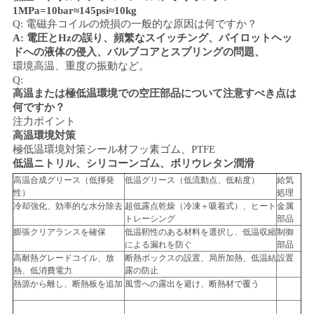
1MPa=10bar≈145psi≈10kg
Q: 電磁弁コイルの焼損の一般的な原因は何ですか？
A: 電圧とHzの誤り、頻繁なスイッチング、パイロットヘッ
ドへの液体の侵入、バルブコアとスプリングの問題、
環境
高温、重度の振動など。
Q:
高温または極低温環境での空圧部品について注意すべき点は
何ですか？
注力ポイント
高温環境対策
極低温環境対策
シール材
フッ素ゴム、PTFE
低温ニトリル、シリコーンゴム、ポリウレタン
潤滑
高温合成グリース（低揮発
低温グリース（低流動点、低粘度）
給気
性）
処理
冷却強化、効率的な水分除去
超低露点乾燥（冷凍＋吸着式）、ヒート
金属
トレーシング
部品
膨張クリアランスを確保
低温靭性のある材料を選択し、低温収縮
制御
による漏れを防ぐ
部品
高耐熱グレードコイル、放
断熱ボックスの設置、局所加熱、低温結
設置
熱、低消費電力
露の防止
熱源から離し、断熱板を追加
風雪への露出を避け、断熱材で覆う