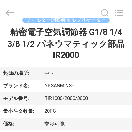
Copyright
©
2017
-
2026
フィルター調整装置ルブリケーター
Ningbo
Sanmin
Import
精密電子空気調節器 G1/8 1/4
家
And
Export
Co.,Ltd..
3/8 1/2 パネウマティック部品
All
Rights
プ
Reserved.
IR2000
ロ
起源の場所:
中国
ダ
NBSANMINSE
ク
ブランド名:
ト
TIR1000/2000/3000
モデル番号:
20PC
最小注文数量:
私
価格:
交渉可能