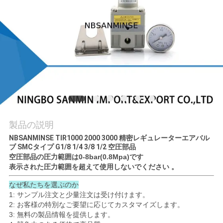
質
管
理
私
達
に
製品の説明
連
NBSANMINSE TIR1000 2000 3000 精密レギュレーターエアバル
ブ SMCタイプ G1/8 1/4 3/8 1/2 空圧部品
絡
空圧部品の圧力範囲は0-8bar(0.8Mpa)です
表示された圧力範囲を超えて使用しないでください
。
し
なぜ私たちを選ぶのか
1: サンプル注文と少量注文は受け付けます。
な
2: お客様の特別なご要望に応じてカスタマイズします。
3: 無料の製品情報を提供します。
さ